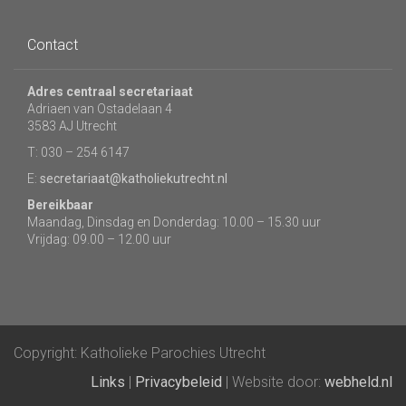
Contact
Adres centraal secretariaat
Adriaen van Ostadelaan 4
3583 AJ Utrecht
T: 030 – 254 6147
E:
secretariaat@katholiekutrecht.nl
Bereikbaar
Maandag, Dinsdag en Donderdag: 10.00 – 15.30 uur
Vrijdag: 09.00 – 12.00 uur
Copyright: Katholieke Parochies Utrecht
Links
|
Privacybeleid
| Website door:
webheld.nl