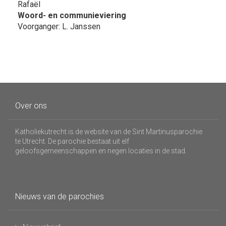
Rafaël
Woord- en communieviering
Voorganger: L. Janssen
Over ons
Katholiekutrecht is de website van de Sint Martinusparochie
te Utrecht. De parochie bestaat uit elf
geloofsgemeenschappen en negen locaties in de stad.
Nieuws van de parochies