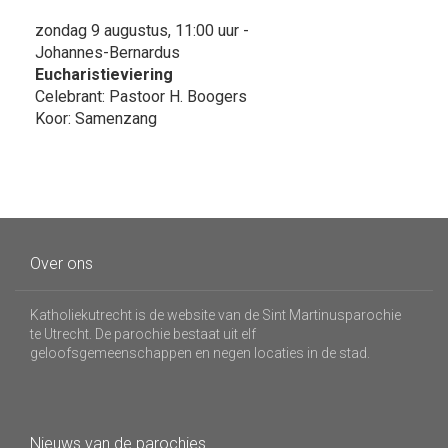
zondag 9 augustus, 11:00 uur -
Johannes-Bernardus
Eucharistieviering
Celebrant: Pastoor H. Boogers
Koor: Samenzang
Over ons
Katholiekutrecht is de website van de Sint Martinusparochie
te Utrecht. De parochie bestaat uit elf
geloofsgemeenschappen en negen locaties in de stad.
Nieuws van de parochies