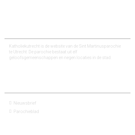
Over ons
Katholiekutrecht is de website van de Sint Martinusparochie
te Utrecht. De parochie bestaat uit elf
geloofsgemeenschappen en negen locaties in de stad.
Nieuws van de parochies
Nieuwsbrief
Parochieblad