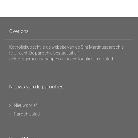
Over ons
Katholiekutrecht is de website van de Sint Martinusparochie
te Utrecht. De parochie bestaat uit elf
geloofsgemeenschappen en negen locaties in de stad.
Nieuws van de parochies
Nieuwsbrief
Parochieblad