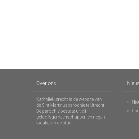
Over ons
Nieuw
Katholiekutrecht is de website van
Nie
de Sint Martinusparochie te Utrecht.
Par
De parochie bestaat uit elf
geloofsgemeenschappen en negen
locaties in de stad.