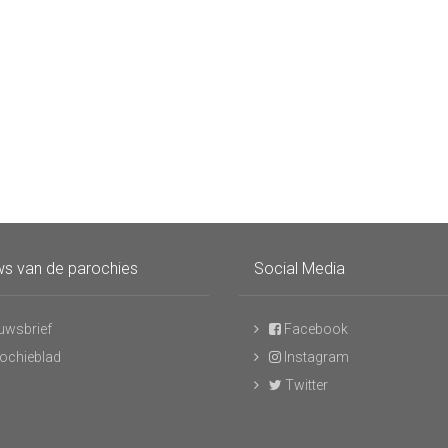
s van de parochies
Social Media
uwsbrief
Facebook
ochieblad
Instagram
Twitter