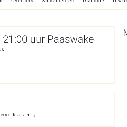
en
Over ons
Sacramenten
Diaconie
U wil
l 21:00 uur Paaswake
us
 voor deze viering