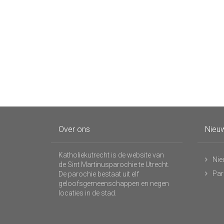
Over ons
Nieuw
Katholiekutrecht is de website van
Nie
de Sint Martinusparochie te Utrecht.
Par
De parochie bestaat uit elf
geloofsgemeenschappen en negen
locaties in de stad.