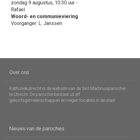
zondag 9 augustus, 10:30 uur -
Rafaël
Woord- en communieviering
Voorganger: L. Janssen
Over ons
Katholiekutrecht is de website van de Sint Martinusparochie
te Utrecht. De parochie bestaat uit elf
geloofsgemeenschappen en negen locaties in de stad.
Nieuws van de parochies