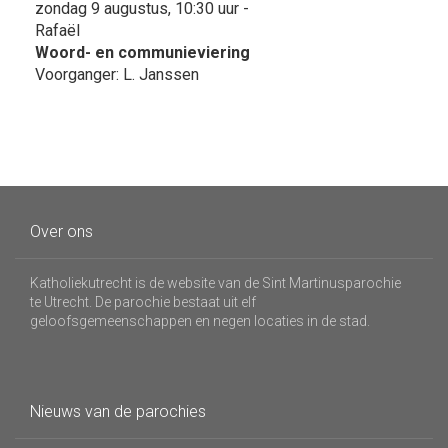
zondag 9 augustus, 10:30 uur -
Rafaël
Woord- en communieviering
Voorganger: L. Janssen
Over ons
Katholiekutrecht is de website van de Sint Martinusparochie
te Utrecht. De parochie bestaat uit elf
geloofsgemeenschappen en negen locaties in de stad.
Nieuws van de parochies