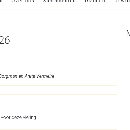
en
Over ons
Sacramenten
Diaconie
U wil
026
 Borgman en Anita Vermeire
 voor deze viering