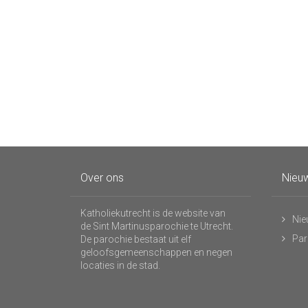
Over ons
Nieuw
Katholiekutrecht is de website van
Nie
de Sint Martinusparochie te Utrecht.
Par
De parochie bestaat uit elf
geloofsgemeenschappen en negen
locaties in de stad.