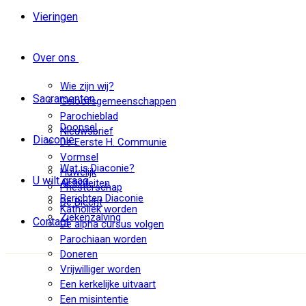
Vieringen
Over ons
Wie zijn wij?
Sacramenten
Geloofsgemeenschappen
Parochieblad
Doopsel
Nieuwsbrief
Diaconie
De Eerste H. Communie
Vormsel
Wat is Diaconie?
Huwelijk
U wilt graag
Activiteiten
Priesterschap
Berichten Diaconie
De Biecht
Katholiek worden
Ziekenzalving
Contact
De alpha cursus volgen
Parochiaan worden
Doneren
Vrijwilliger worden
Een kerkelijke uitvaart
Een misintentie