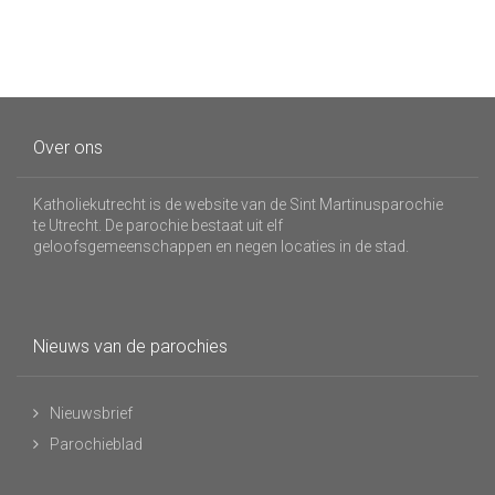
Over ons
Katholiekutrecht is de website van de Sint Martinusparochie
te Utrecht. De parochie bestaat uit elf
geloofsgemeenschappen en negen locaties in de stad.
Nieuws van de parochies
Nieuwsbrief
Parochieblad