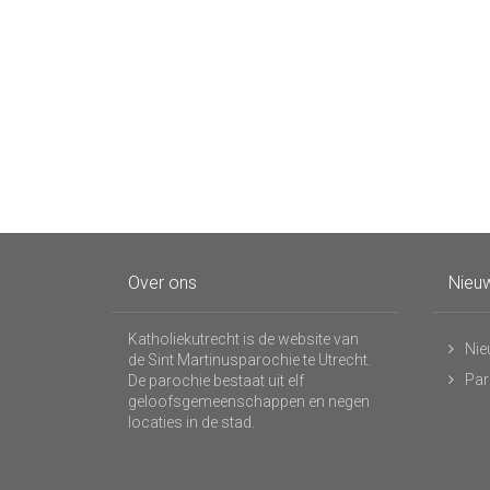
Over ons
Nieuw
Katholiekutrecht is de website van
Nie
de Sint Martinusparochie te Utrecht.
Par
De parochie bestaat uit elf
geloofsgemeenschappen en negen
locaties in de stad.