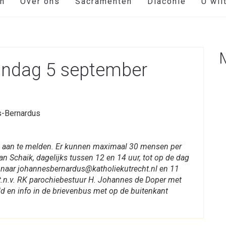
en
Over ons
Sacramenten
Diaconie
U wil
zondag 5 september
s-Bernardus
 niet aan te melden. Er kunnen maximaal 30 mensen per
n Schaik, dagelijks tussen 12 en 14 uur, tot op de dag
ail naar johannesbernardus@katholiekutrecht.nl en 11
n.v. RK parochiebestuur H. Johannes de Doper met
eld en info in de brievenbus met op de buitenkant