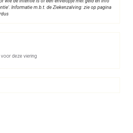
 wie de intentie is of een envelopje met geld en info
tie'. Informatie m.b.t. de Ziekenzalving: zie op pagina
ardus
 voor deze viering