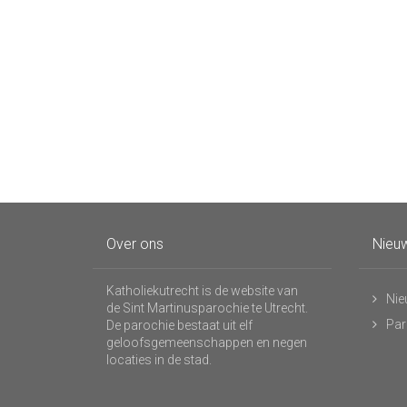
Over ons
Nieuw
Katholiekutrecht is de website van
Nie
de Sint Martinusparochie te Utrecht.
Par
De parochie bestaat uit elf
geloofsgemeenschappen en negen
locaties in de stad.