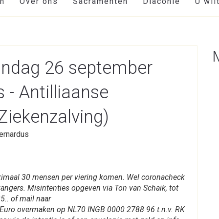
en
Over ons
Sacramenten
Diaconie
U wil
zondag 26 september
- Antilliaanse
iekenzalving)
ernardus
aximaal 30 mensen per viering komen. Wel coronacheck
zangers. Misintenties opgeven via Ton van Schaik, tot
5.. of mail naar
 Euro overmaken op NL70 INGB 0000 2788 96 t.n.v. RK