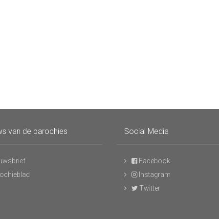
s van de parochies
Social Media
uwsbrief
Facebook
ochieblad
Instagram
Twitter