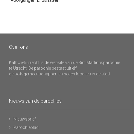
Voorganger: L. Janssen
Over ons
Katholiekutrecht is de website van de Sint Martinusparochie
te Utrecht. De parochie bestaat uit elf
geloofsgemeenschappen en negen locaties in de stad.
Nieuws van de parochies
Nieuwsbrief
Parochieblad