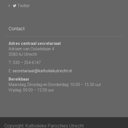
Twitter
Contact
Adres centraal secretariaat
Adriaen van Ostadelaan 4
3583 AJ Utrecht
T: 030 – 254 6147
E:
secretariaat@katholiekutrecht.nl
Bereikbaar
Maandag, Dinsdag en Donderdag: 10.00 – 15.30 uur
Vrijdag: 09.00 – 12.00 uur
Copyright: Katholieke Parochies Utrecht