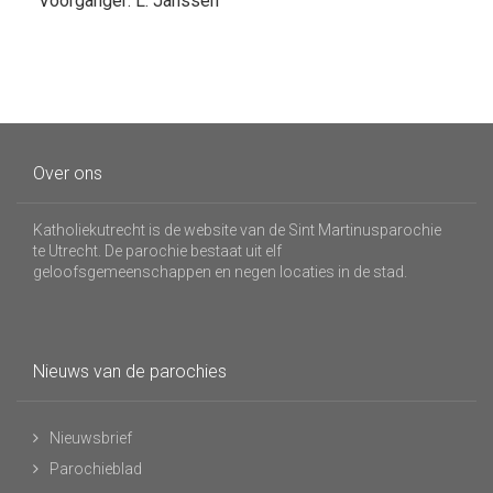
Voorganger: L. Janssen
Over ons
Katholiekutrecht is de website van de Sint Martinusparochie
te Utrecht. De parochie bestaat uit elf
geloofsgemeenschappen en negen locaties in de stad.
Nieuws van de parochies
Nieuwsbrief
Parochieblad