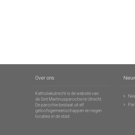
Over ons
Nieuw
Katholiekutrecht is de website van
Nie
de Sint Martinusparochie te Utrecht.
Par
De parochie bestaat uit elf
geloofsgemeenschappen en negen
locaties in de stad.