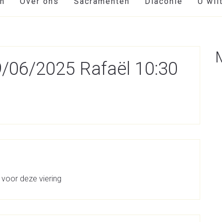
en
Over ons
Sacramenten
Diaconie
U wil
29/06/2025 Rafaël 10:30
 voor deze viering