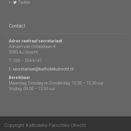
Twitter
Contact
Adres centraal secretariaat
Adriaen van Ostadelaan 4
3583 AJ Utrecht
T: 030 – 254 6147
E:
secretariaat@katholiekutrecht.nl
Bereikbaar
Maandag, Dinsdag en Donderdag: 10.00 – 15.30 uur
Vrijdag: 09.00 – 12.00 uur
Copyright: Katholieke Parochies Utrecht