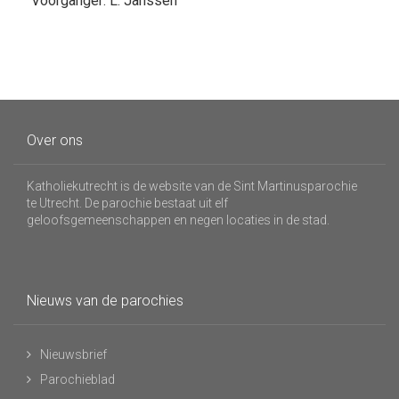
Voorganger: L. Janssen
Over ons
Katholiekutrecht is de website van de Sint Martinusparochie
te Utrecht. De parochie bestaat uit elf
geloofsgemeenschappen en negen locaties in de stad.
Nieuws van de parochies
Nieuwsbrief
Parochieblad