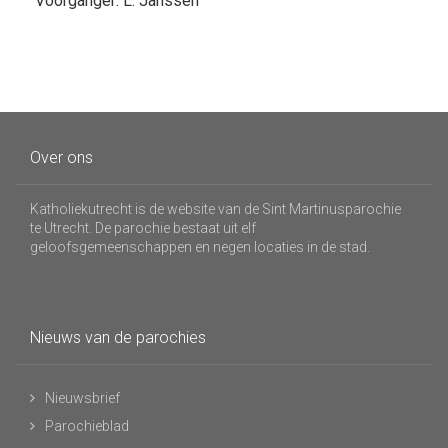
Voorganger: L. Janssen
Over ons
Katholiekutrecht is de website van de Sint Martinusparochie
te Utrecht. De parochie bestaat uit elf
geloofsgemeenschappen en negen locaties in de stad.
Nieuws van de parochies
Nieuwsbrief
Parochieblad