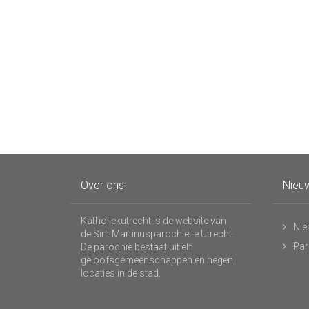
Over ons
Nieuw
Katholiekutrecht is de website van
Nie
de Sint Martinusparochie te Utrecht.
Par
De parochie bestaat uit elf
geloofsgemeenschappen en negen
locaties in de stad.