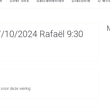
en
Over ons
Sacramenten
Diaconie
U wil
7/10/2024 Rafaël 9:30
 voor deze viering