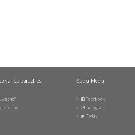
s van de parochies
Social Media
uwsbrief
Facebook
ochieblad
Instagram
Twitter