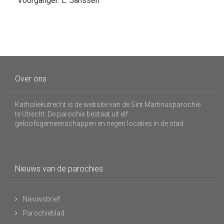
Voorganger: L. Janssen
Over ons
Katholiekutrecht is de website van de Sint Martinusparochie
te Utrecht. De parochie bestaat uit elf
geloofsgemeenschappen en negen locaties in de stad.
Nieuws van de parochies
Nieuwsbrief
Parochieblad