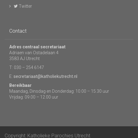
Twitter
Contact
Adres centraal secretariaat
Adriaen van Ostadelaan 4
3583 AJ Utrecht
T: 030 – 254 6147
E:
secretariaat@katholiekutrecht.nl
Bereikbaar
Maandag, Dinsdag en Donderdag: 10.00 – 15.30 uur
Vrijdag: 09.00 – 12.00 uur
Copyright: Katholieke Parochies Utrecht