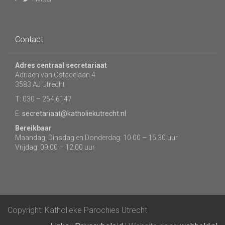
Contact
Adres centraal secretariaat
Adriaen van Ostadelaan 4
3583 AJ Utrecht
T: 030 – 254 6147
E:
secretariaat@katholiekutrecht.nl
Bereikbaar
Maandag, Dinsdag en Donderdag: 10.00 – 15.30 uur
Vrijdag: 09.00 – 12.00 uur
Copyright: Katholieke Parochies Utrecht