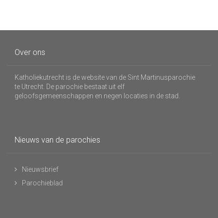
Over ons
Katholiekutrecht is de website van de Sint Martinusparochie
te Utrecht. De parochie bestaat uit elf
geloofsgemeenschappen en negen locaties in de stad.
Nieuws van de parochies
Nieuwsbrief
Parochieblad