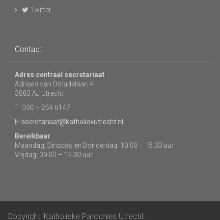
Twitter
Contact
Adres centraal secretariaat
Adriaen van Ostadelaan 4
3583 AJ Utrecht
T: 030 – 254 6147
E:
secretariaat@katholiekutrecht.nl
Bereikbaar
Maandag, Dinsdag en Donderdag: 10.00 – 15.30 uur
Vrijdag: 09.00 – 12.00 uur
Copyright: Katholieke Parochies Utrecht