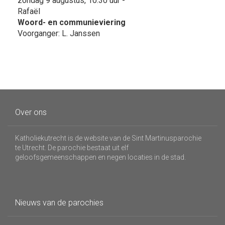
zondag 9 augustus, 10:30 uur -
Rafaël
Woord- en communieviering
Voorganger: L. Janssen
Over ons
Katholiekutrecht is de website van de Sint Martinusparochie
te Utrecht. De parochie bestaat uit elf
geloofsgemeenschappen en negen locaties in de stad.
Nieuws van de parochies