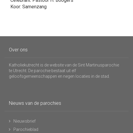
Celebrant: Pastoor H. Boogers
Koor: Samenzang
Over ons
Katholiekutrecht is de website van de Sint Martinusparochie
te Utrecht. De parochie bestaat uit elf
geloofsgemeenschappen en negen locaties in de stad.
Nieuws van de parochies
Nieuwsbrief
Parochieblad