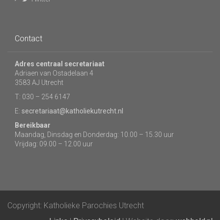
Contact
Adres centraal secretariaat
Adriaen van Ostadelaan 4
3583 AJ Utrecht
T: 030 – 254 6147
E:
secretariaat@katholiekutrecht.nl
Bereikbaar
Maandag, Dinsdag en Donderdag: 10.00 – 15.30 uur
Vrijdag: 09.00 – 12.00 uur
Copyright: Katholieke Parochies Utrecht