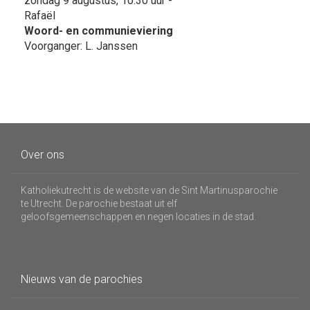
zondag 9 augustus, 10:30 uur -
Rafaël
Woord- en communieviering
Voorganger: L. Janssen
Over ons
Katholiekutrecht is de website van de Sint Martinusparochie
te Utrecht. De parochie bestaat uit elf
geloofsgemeenschappen en negen locaties in de stad.
Nieuws van de parochies