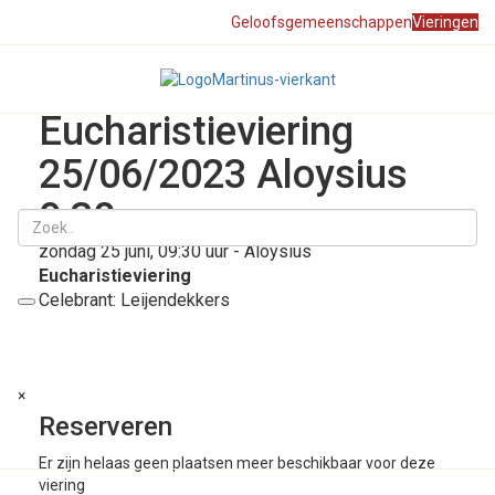
Geloofsgemeenschappen
Vieringen
Eucharistieviering
25/06/2023 Aloysius
Toggle
naviga
9:30
zondag 25 juni, 09:30 uur - Aloysius
Eucharistieviering
Celebrant: Leijendekkers
×
Reserveren
Er zijn helaas geen plaatsen meer beschikbaar voor deze
viering