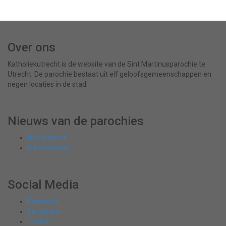
Over ons
Katholiekutrecht is de website van de Sint Martinusparochie te
Utrecht. De parochie bestaat uit elf geloofsgemeenschappen en
negen locaties in de stad.
Nieuws van de parochies
Nieuwsbrief
Parochieblad
Social Media
Facebook
Instagram
Twitter