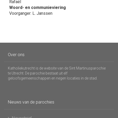
Rafaël
Woord- en communieviering
Voorganger: L. Janssen
Over ons
Katholiekutrecht is de website van de Sint Martinusparochie
te Utrecht. De parochie bestaat uit elf
geloofsgemeenschappen en negen locaties in de stad.
Nieuws van de parochies