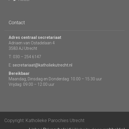
Contact
Adres centraal secretariaat
Adriaen van Ostadelaan 4
3583 AJ Utrecht
T: 030 – 254 6147
E:
secretariaat@katholiekutrecht.nl
Bereikbaar
Maandag, Dinsdag en Donderdag: 10.00 – 15.30 uur
Vrijdag: 09.00 – 12.00 uur
Copyright: Katholieke Parochies Utrecht