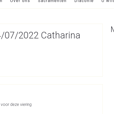
en
Over ons
Sacramenten
Diaconie
U wil
24/07/2022 Catharina
 voor deze viering