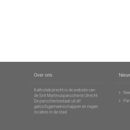
Over ons
Nieuw
Katholiekutrecht is de website van
Nie
de Sint Martinusparochie te Utrecht.
Par
De parochie bestaat uit elf
geloofsgemeenschappen en negen
locaties in de stad.