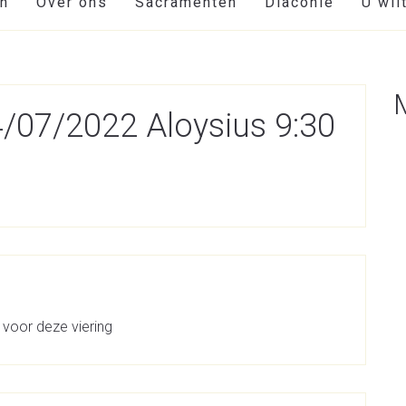
en
Over ons
Sacramenten
Diaconie
U wil
4/07/2022 Aloysius 9:30
 voor deze viering