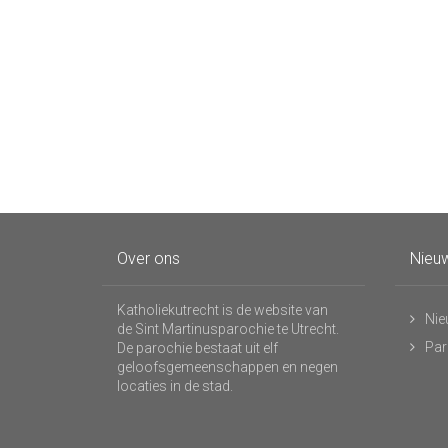
Over ons
Nieuw
Katholiekutrecht is de website van
Nie
de Sint Martinusparochie te Utrecht.
Par
De parochie bestaat uit elf
geloofsgemeenschappen en negen
locaties in de stad.