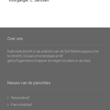
Voorganger: L. Janssen
Over ons
Katholiekutrecht is de website van de Sint Martinusparochie
te Utrecht. De parochie bestaat uit elf
geloofsgemeenschappen en negen locaties in de stad.
Nieuws van de parochies
Nieuwsbrief
Parochieblad