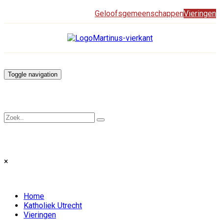
Geloofsgemeenschappen
Vieringen
Toggle navigation
×
Home
Katholiek Utrecht
Vieringen