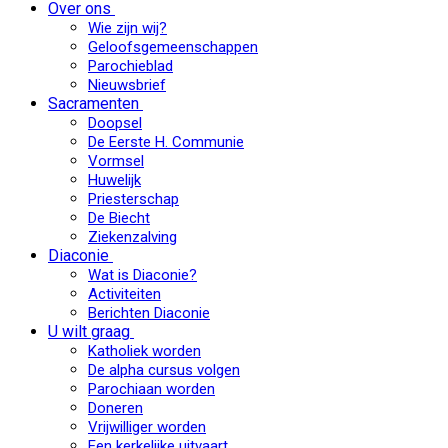
Over ons
Wie zijn wij?
Geloofsgemeenschappen
Parochieblad
Nieuwsbrief
Sacramenten
Doopsel
De Eerste H. Communie
Vormsel
Huwelijk
Priesterschap
De Biecht
Ziekenzalving
Diaconie
Wat is Diaconie?
Activiteiten
Berichten Diaconie
U wilt graag
Katholiek worden
De alpha cursus volgen
Parochiaan worden
Doneren
Vrijwilliger worden
Een kerkelijke uitvaart