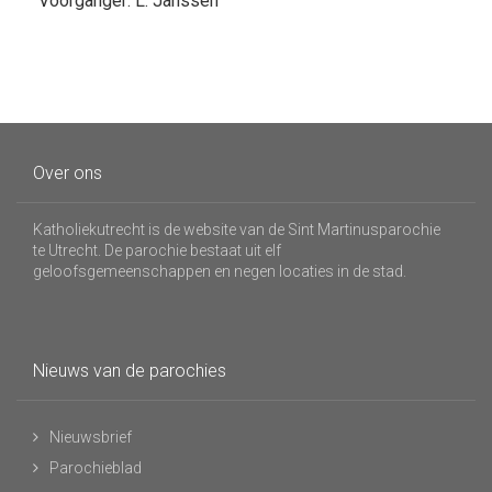
Voorganger: L. Janssen
Over ons
Katholiekutrecht is de website van de Sint Martinusparochie
te Utrecht. De parochie bestaat uit elf
geloofsgemeenschappen en negen locaties in de stad.
Nieuws van de parochies
Nieuwsbrief
Parochieblad