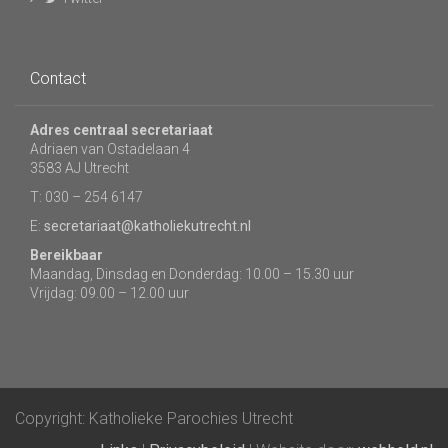
Contact
Adres centraal secretariaat
Adriaen van Ostadelaan 4
3583 AJ Utrecht
T: 030 – 254 6147
E:
secretariaat@katholiekutrecht.nl
Bereikbaar
Maandag, Dinsdag en Donderdag: 10.00 – 15.30 uur
Vrijdag: 09.00 – 12.00 uur
Copyright: Katholieke Parochies Utrecht