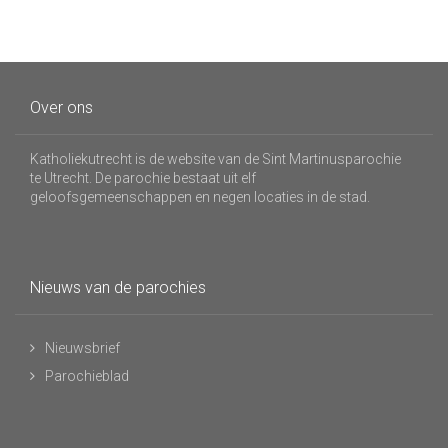
Over ons
Katholiekutrecht is de website van de Sint Martinusparochie
te Utrecht. De parochie bestaat uit elf
geloofsgemeenschappen en negen locaties in de stad.
Nieuws van de parochies
Nieuwsbrief
Parochieblad