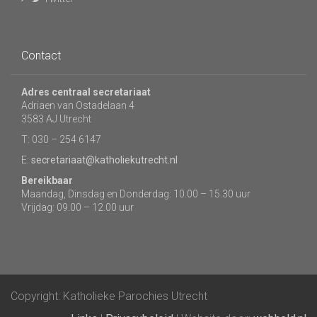
Contact
Adres centraal secretariaat
Adriaen van Ostadelaan 4
3583 AJ Utrecht
T: 030 – 254 6147
E:
secretariaat@katholiekutrecht.nl
Bereikbaar
Maandag, Dinsdag en Donderdag: 10.00 – 15.30 uur
Vrijdag: 09.00 – 12.00 uur
Copyright: Katholieke Parochies Utrecht