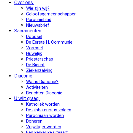
Over ons
Wie zijn wij?
Geloofsgemeenschappen
Parochieblad
Nieuwsbrief
Sacramenten
Doopsel
De Eerste H. Communie
Vormsel
Huwelijk
Priesterschap
De Biecht
Ziekenzalving
Diaconie
Wat is Diaconie?
Activiteiten
Berichten Diaconie
U wilt graag
Katholiek worden
De alpha cursus volgen
Parochiaan worden
Doneren
Vrijwilliger worden
Een kerkelijke uitvaart