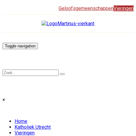
Geloofsgemeenschappen
Vieringen
Toggle navigation
×
Home
Katholiek Utrecht
Vieringen