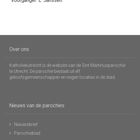
Voorganger: L. Janssen
Over ons
Katholiekutrecht is de website van de Sint Martinusparochie
te Utrecht. De parochie bestaat uit elf
geloofsgemeenschappen en negen locaties in de stad.
Nieuws van de parochies
Nieuwsbrief
Parochieblad