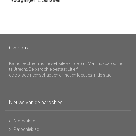
Voorganger: L. Janssen
Over ons
Katholiekutrecht is de website van de Sint Martinusparochie
te Utrecht. De parochie bestaat uit elf
geloofsgemeenschappen en negen locaties in de stad.
Nieuws van de parochies
Nieuwsbrief
Parochieblad