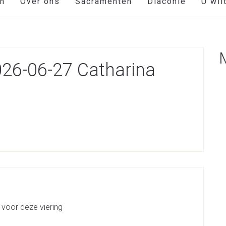
en
Over ons
Sacramenten
Diaconie
U wil
026-06-27 Catharina
 voor deze viering