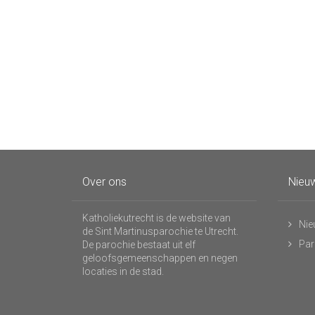
Over ons
Nieuw
Katholiekutrecht is de website van
Nie
de Sint Martinusparochie te Utrecht.
Par
De parochie bestaat uit elf
geloofsgemeenschappen en negen
locaties in de stad.