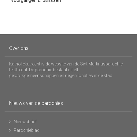
Voorganger: L. Janssen
Over ons
Katholiekutrecht is de website van de Sint Martinusparochie
te Utrecht. De parochie bestaat uit elf
geloofsgemeenschappen en negen locaties in de stad.
Nieuws van de parochies
Nieuwsbrief
Parochieblad