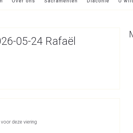
en
Over ons
Sacramenten
Diaconie
U wil
026-05-24 Rafaël
 voor deze viering