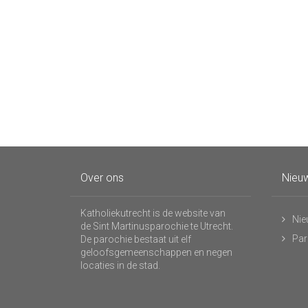
Over ons
Nieuw
Katholiekutrecht is de website van
Nie
de Sint Martinusparochie te Utrecht.
Par
De parochie bestaat uit elf
geloofsgemeenschappen en negen
locaties in de stad.