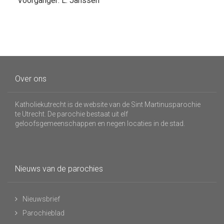
Voorganger: L. Janssen
Over ons
Katholiekutrecht is de website van de Sint Martinusparochie
te Utrecht. De parochie bestaat uit elf
geloofsgemeenschappen en negen locaties in de stad.
Nieuws van de parochies
Nieuwsbrief
Parochieblad