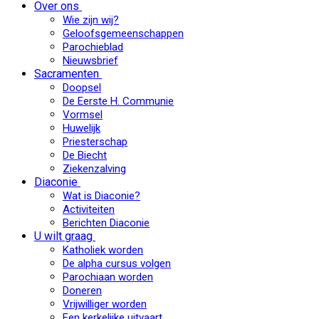
Over ons
Wie zijn wij?
Geloofsgemeenschappen
Parochieblad
Nieuwsbrief
Sacramenten
Doopsel
De Eerste H. Communie
Vormsel
Huwelijk
Priesterschap
De Biecht
Ziekenzalving
Diaconie
Wat is Diaconie?
Activiteiten
Berichten Diaconie
U wilt graag
Katholiek worden
De alpha cursus volgen
Parochiaan worden
Doneren
Vrijwilliger worden
Een kerkelijke uitvaart