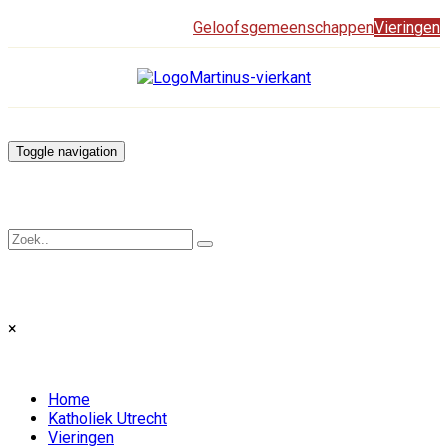
Geloofsgemeenschappen
Vieringen
Toggle navigation
×
Home
Katholiek Utrecht
Vieringen